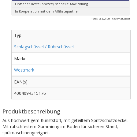
Einfacher Bestellprozess, schnelle Abwicklung.
In Kooperation mit dem Affiliatepartner
* am 5. Juli 2026 um 14:38 Uhr aktualisiert
Typ
Schlagschüssel / Rührschüssel
Marke
Westmark
EAN(s)
4004094315176
Produktbeschreibung
Aus hochwertigem Kunststoff, mit geteiltem Spritzschutzdeckel.
Mit rutschfestem Gummiring im Boden für sicheren Stand,
spülmaschinengeeignet.