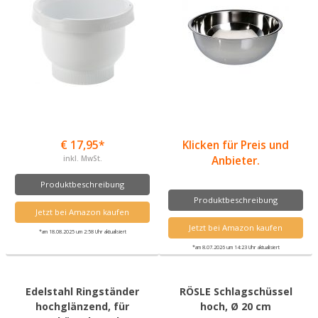
€ 17,95*
Klicken für Preis und
inkl. MwSt.
Anbieter.
Produktbeschreibung
Produktbeschreibung
Jetzt bei Amazon kaufen
Jetzt bei Amazon kaufen
*am 18.08.2025 um 2:58 Uhr aktualisiert
*am 8.07.2026 um 14:23 Uhr aktualisiert
Edelstahl Ringständer
RÖSLE Schlagschüssel
hochglänzend, für
hoch, Ø 20 cm